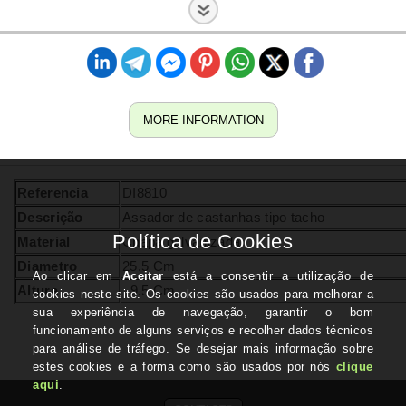
MORE INFORMATION
Referencia
DI8810
Descrição
Assador de castanhas tipo tacho
Material
Chapa galvanizada
Diametro
25.5 Cm
Altura
9.5 Cm